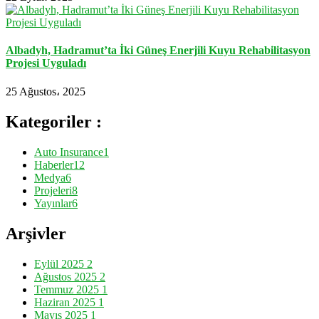
Albadyh, Hadramut’ta İki Güneş Enerjili Kuyu Rehabilitasyon
Projesi Uyguladı
25 Ağustos، 2025
Kategoriler :
Auto Insurance
1
Haberler
12
Medya
6
Projeleri
8
Yayınlar
6
Arşivler
Eylül 2025
2
Ağustos 2025
2
Temmuz 2025
1
Haziran 2025
1
Mayıs 2025
1