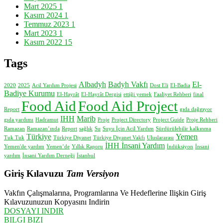
Mart 2025
1
Kasım 2024
1
Temmuz 2023
1
Mart 2023
1
Kasım 2022
15
Tags
Albadyh
Badyh Vakfı
El-
2020
2025
Acil Yardım Projesi
Dost Eli
El-Badia
Badiye Kurumu
El-Hayrât
El-Hayrât Dergisi
ettiği yemek
Faaliyet Rehberi
final
Food Aid
Food Aid Project
Report
gıda dağıtıyor
IHH
Marib
gıda yardımı
Hadramut
Proje
Project Directory
Project Guide
Proje Rehberi
Ramazan
Ramazan’ında
Report
sağlık
Su
Suyu İçin Acil Yardım
Sürdürülebilir kalkınma
Türkiye
Yemen
Tuk Tuk
Türkiye Diyanet
Türkiye Diyanet Vakfı
Uluslararası
İHH İnsani Yardım
Yemen'de yardım
Yemen’de
Yıllık Raporu
İndüksiyon
İnsani
yardım
İnsani Yardım Derneği
İstanbul
Giriş Kılavuzu
Tam Versiyon
Vakfın Çalışmalarına, Programlarına Ve Hedeflerine Ilişkin Giriş
Kılavuzunuzun Kopyasını Indirin
DOSYAYI INDIR
BILGI BIZI