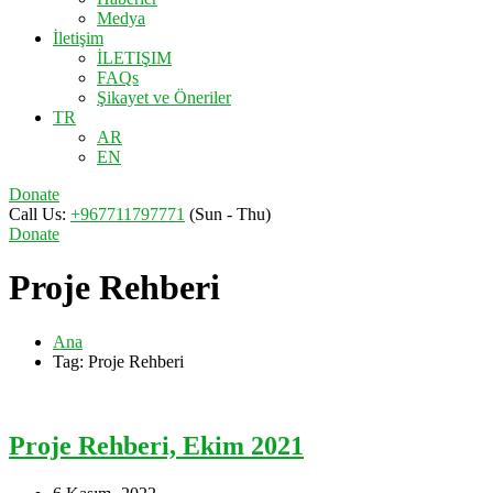
Medya
İletişim
İLETIŞIM
FAQs
Şikayet ve Öneriler
TR
AR
EN
Donate
Call Us:
+967711797771
(Sun - Thu)
Donate
Proje Rehberi
Ana
Tag: Proje Rehberi
Proje Rehberi, Ekim 2021