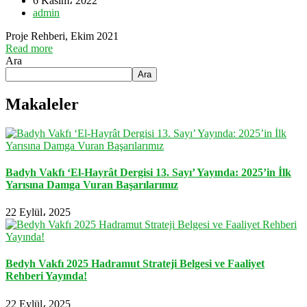
6 Kasım، 2022
admin
Proje Rehberi, Ekim 2021
Read more
Ara
Ara
Makaleler
Badyh Vakfı ‘El-Hayrât Dergisi 13. Sayı’ Yayında: 2025’in İlk
Yarısına Damga Vuran Başarılarımız
22 Eylül، 2025
Bedyh Vakfı 2025 Hadramut Strateji Belgesi ve Faaliyet
Rehberi Yayında!
22 Eylül، 2025