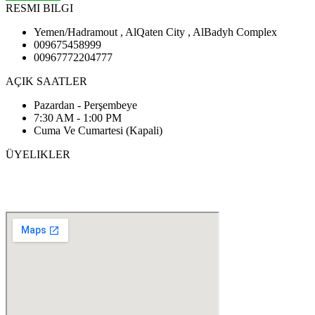
RESMI BILGI
Yemen/Hadramout , AlQaten City , AlBadyh Complex
009675458999
00967772204777
AÇIK SAATLER
Pazardan - Perşembeye
7:30 AM - 1:00 PM
Cuma Ve Cumartesi (Kapali)
ÜYELIKLER