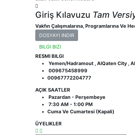
Giriş Kılavuzu
Tam Versi
Vakfın Çalışmalarına, Programlarına Ve Hed
DOSYAYI INDIR
BILGI BIZI
RESMI BILGI
Yemen/Hadramout , AlQaten City , 
009675458999
00967772204777
AÇIK SAATLER
Pazardan - Perşembeye
7:30 AM - 1:00 PM
Cuma Ve Cumartesi (Kapali)
ÜYELIKLER