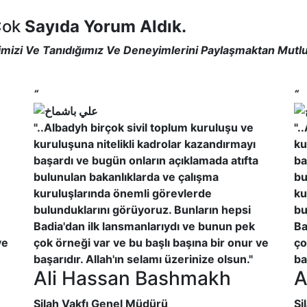
Çok
Sayıda Yorum Aldık.
imizi Ve Tanıdığımız Ve Deneyimlerini Paylaşmaktan Mutl
“
“
"..Albadyh birçok sivil toplum kuruluşu ve
".
kuruluşuna nitelikli kadrolar kazandırmayı
ku
başardı ve bugün onların açıklamada atıfta
ba
bulunulan bakanlıklarda ve çalışma
bu
kuruluşlarında önemli görevlerde
ku
bulunduklarını görüyoruz. Bunların hepsi
bu
Badia'dan ilk lansmanlarıydı ve bunun pek
Ba
ve
çok örneği var ve bu başlı başına bir onur ve
ço
başarıdır. Allah'ın selamı üzerinize olsun."
ba
Ali Hassan Bashmakh
A
Silah Vakfı Genel Müdürü
Si