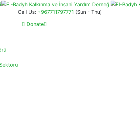
Call Us:
+967711797771
(Sun - Thu)
Donate
örü
 Sektörü