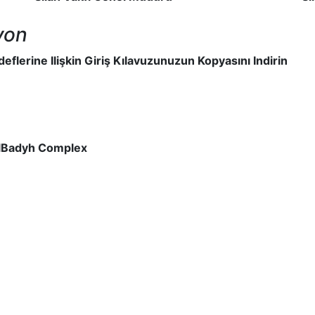
yon
eflerine Ilişkin Giriş Kılavuzunuzun Kopyasını Indirin
AlBadyh Complex