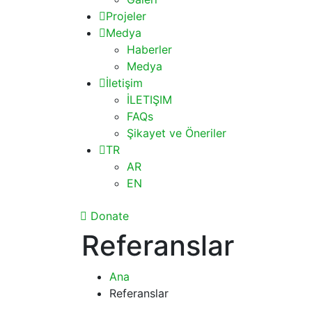
Projeler
Medya
Haberler
Medya
İletişim
İLETIŞIM
FAQs
Şikayet ve Öneriler
TR
AR
EN
Donate
Referanslar
Ana
Referanslar