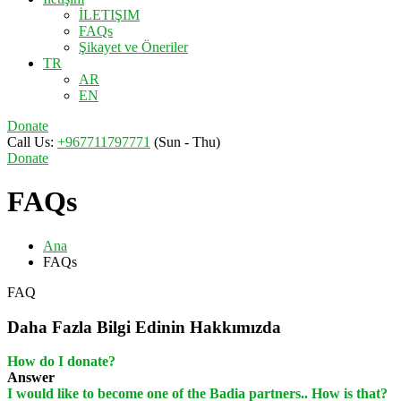
İLETIŞIM
FAQs
Şikayet ve Öneriler
TR
AR
EN
Donate
Call Us:
+967711797771
(Sun - Thu)
Donate
FAQs
Ana
FAQs
FAQ
Daha Fazla Bilgi Edinin
​​Hakkımızda
How do I donate?
Answer
I would like to become one of the Badia partners.. How is that?