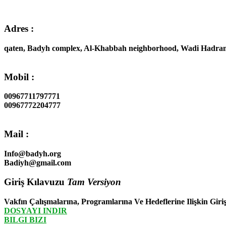
Adres :
qaten, Badyh complex, Al-Khabbah neighborhood, Wadi Had
Mobil :
00967711797771
00967772204777
Mail :
Info@badyh.org
Badiyh@gmail.com
Giriş Kılavuzu
Tam Versiyon
Vakfın Çalışmalarına, Programlarına Ve Hedeflerine Ilişkin Gir
DOSYAYI INDIR
BILGI BIZI