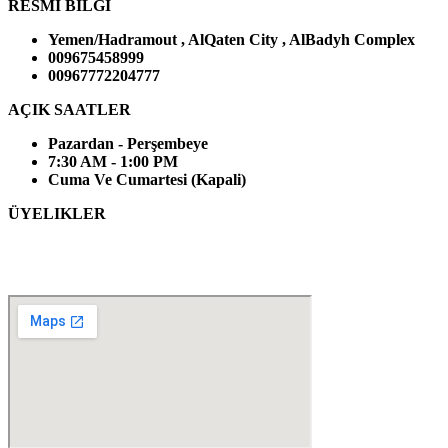
RESMI BILGI
Yemen/Hadramout , AlQaten City , AlBadyh Complex
009675458999
00967772204777
AÇIK SAATLER
Pazardan - Perşembeye
7:30 AM - 1:00 PM
Cuma Ve Cumartesi (Kapali)
ÜYELIKLER