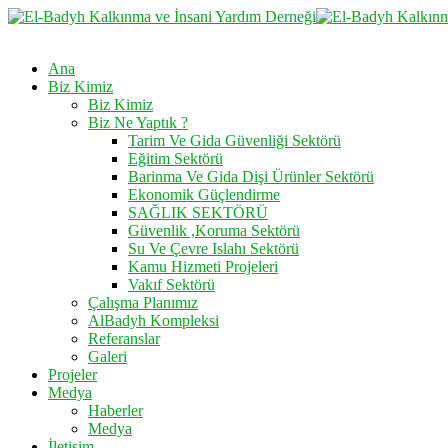
Ana
Biz Kimiz
Biz Kimiz
Biz Ne Yaptık ?
Tarim Ve Gida Güvenliği Sektörü
Eğitim Sektörü
Barinma Ve Gida Dişi Ürünler Sektörü
Ekonomik Güçlendirme
SAĞLIK SEKTÖRÜ
Güvenlik ,Koruma Sektörü
Su Ve Çevre Islahı Sektörü
Kamu Hizmeti Projeleri
Vakıf Sektörü
Çalışma Planımız
AlBadyh Kompleksi
Referanslar
Galeri
Projeler
Medya
Haberler
Medya
İletişim