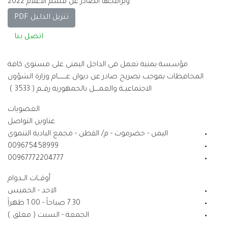
وبرامجها الصادر عن قسم الاعلام 2022
تنزيل الدليل PDF
اتصل بنا
مؤسسة يمنية تعمل في الداخل اليمني على مستوى كافة
المحافظات بموجب تصريح صادر عن ديوان عــــــــام وزارة الشؤون
الاجتماعيــة والعمــــل بالجمهورية رقــم ( 3533 )
العضويات
عناوين التواصل
اليمن - حضرموت - م/ القطن - مجمع البادية التنموي
009675458999
00967772204777
أوقــات الــدوام
الاحد - الخميس
7.30 صباحاً - 1:00 ظهراً
الجمعة - السبت ( مغلق )