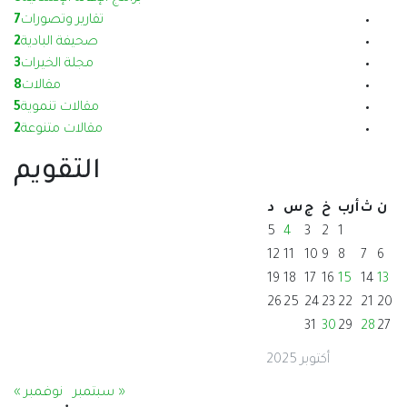
تقارير وتصورات
7
صحيفة البادية
2
مجلة الخيرات
3
مقالات
8
مقالات تنموية
5
مقالات متنوعة
2
التقويم
ن
ث
أرب
خ
ج
س
د
5
4
3
2
1
12
11
10
9
8
7
6
19
18
17
16
15
14
13
26
25
24
23
22
21
20
31
30
29
28
27
أكتوبر 2025
« سبتمبر
نوفمبر »