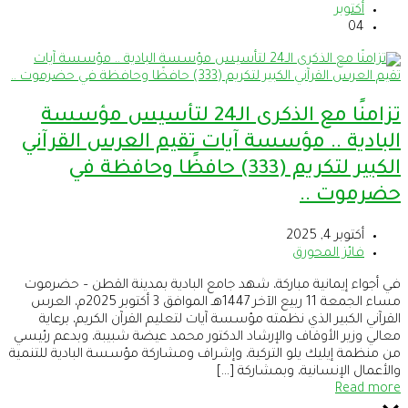
أكتوبر
04
تزامنًا مع الذكرى الـ24 لتأسيس مؤسسة
البادية .. مؤسسة آيات تقيم العرس القرآني
الكبير لتكريم (333) حافظًا وحافظة في
حضرموت ..
أكتوبر 4, 2025
فائز المحورق
في أجواء إيمانية مباركة، شهد جامع البادية بمدينة القطن – حضرموت
مساء الجمعة 11 ربيع الآخر 1447هـ الموافق 3 أكتوبر 2025م، العرس
القرآني الكبير الذي نظمته مؤسسة آيات لتعليم القرآن الكريم، برعاية
معالي وزير الأوقاف والإرشاد الدكتور محمد عيضة شبيبة، وبدعم رئيسي
من منظمة إيليك يلو التركية، وإشراف ومشاركة مؤسسة البادية للتنمية
والأعمال الإنسانية، وبمشاركة […]
Read more