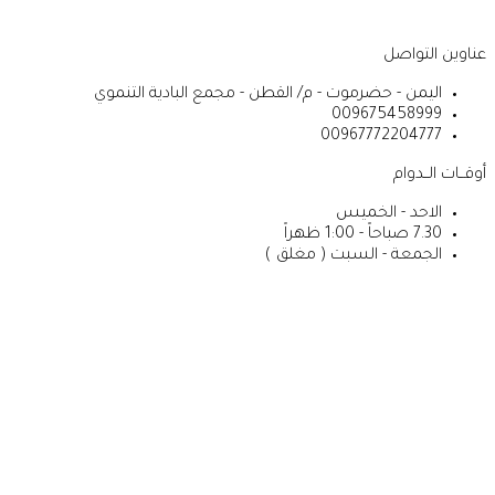
عناوين التواصل
اليمن - حضرموت - م/ القطن - مجمع البادية التنموي
009675458999
00967772204777
أوقــات الــدوام
الاحد - الخميس
7.30 صباحاً - 1:00 ظهراً
الجمعة - السبت ( مغلق )
ا