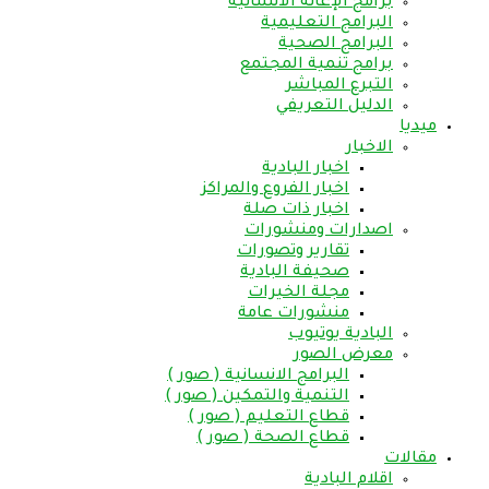
برامج الإغاثة الانسانية
البرامج التعليمية
البرامج الصحية
برامج تنمية المجتمع
التبرع المباشر
الدليل التعريفي
ميديا
الاخبار
اخبار البادية
اخبار الفروع والمراكز
اخبار ذات صلة
اصدارات ومنشورات
تقارير وتصورات
صحيفة البادية
مجلة الخيرات
منشورات عامة
البادية يوتيوب
معرض الصور
البرامج الانسانية ( صور )
التنمية والتمكين ( صور )
قطاع التعليم ( صور )
قطاع الصحة ( صور )
مقالات
اقلام البادية