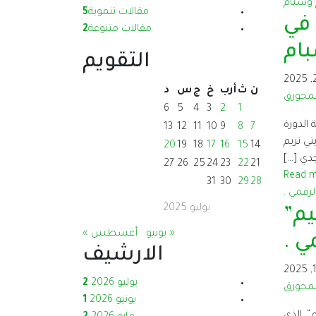
مقالات تنموية
5
 في
مقالات متنوعة
2
بام
التقويم
ن
ث
أرب
خ
ج
س
د
لمحورق
6
5
4
3
2
1
الدورة
13
12
11
10
9
8
7
للشباب من مديريتي تريم
20
19
18
17
16
15
14
جدي […]
27
26
25
24
23
22
21
Read 
31
30
29
28
يوليو 2025
لقيم”
« يونيو
أغسطس »
ي .
الارشيف
يوليو 2026
2
لمحورق
يونيو 2026
1
رائد القيم“، الذي