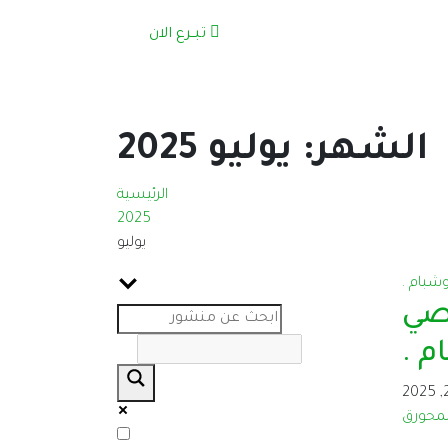
تبــرع الان
الشهر:
يوليو 2025
الرئيسية
2025
يوليو
صي
م .
لمحورق