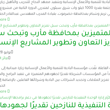
ين 9، نظّمت مؤسسة البادية للتنمية والأعمال الإنسانية وبتنفيذ معهد النجاح للتدريب والتأهيل زي
ميدانية إلى شركة النصر سولار – محطة حقل جثمة بقدرة 1000 كيلو وات شرق سيئون، لمتدربي الدورة الثانية من 
تريم وشبام بمحافظة حضرموت، بقيادة المدرب المهندس عبدالقادر الجفر
more
 المتميزين بمحافظة مأرب وتبحث 
ز التعاون وتطوير المشاريع الإنسا
يوليو 28, 2025
فائز ا
اعلة، نفّذت مؤسسة البادية للتنمية والأعمال الإنسانية زيارة ميدانية إلى
ً من المؤسسات الشريكة تقديرًا لجهودهم المتميزة في تنفيذ البرامج وال
تعزيز العلاقات وتجديد الشراكات بين البادية وشركائها الفاعلين، بالإضافة إل
الخب
more
ة التنفيذية للنازحين تقديرًا لجهودها