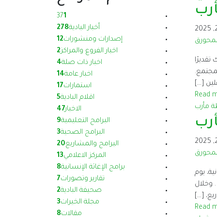
أرب
37
1
أخبار البادية
278
إصدارات ومنشورات
12
لمحورق
اخبار الفروع والمراكز
2
رب، وذلك تقديرًا
اخبار ذات صلة
4
لنازحين والمجتمع.
اخبار عامة
14
لين […]
استمارات
17
Read 
اقلام البادية
5
الاخبار
47
أرب
البرامج التعليمية
9
البرامج الصحية
3
البرامج والمشاريع
20
لمحورق
المركز الاعلامي
13
برامج الإغاثة الإنسانية
8
ية، يوم
تقارير وتصورات
7
 . وخلال
صحيفة البادية
2
ع، […]
مجلة الخيرات
3
Read 
مقالات
8