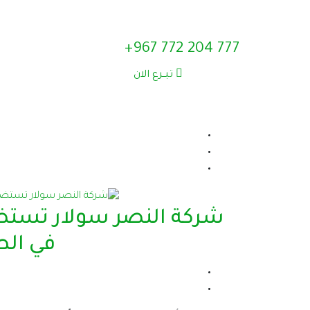
777 204 772 967+
تبــرع الان
شركة النصر سولار تستض
في الط