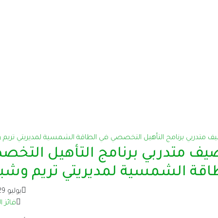
يف متدربي برنامج التأهيل التخص
اقة الشمسية لمديريتي تريم وشبا
يوليو 29, 2025
فائز ا