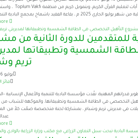
نفذه قسم التعليم بالمؤسسة بالتعاون مع مؤسسة آيات لتعليم القرآن
الجاري 2025 م ، بقاعة الفقيد باشماخ بمجمع البادية التنموي […]
more
 للمتقدمين للدورة الثانية من مش
طاقة الشمسية وتطبيقاتها لمدير
تريم وش
يوليو 16, 2025
فائز ا
قدراتهم المهنية، نفّذت مؤسسة البادية للتنمية والأعمال الإنسانية –الم
أهيل التخصصي في الطاقة الشمسية وتطبيقاتها، والموجّهة للشباب من م
 “ تمكين 9“ وقد أُجريت المقابلات في مديريتي تريم وشبام ، بمشاركة لجنة متخصصة ضمّت كلاً من
عبدال
more