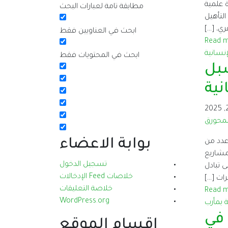
ارة علمية
مطابقة تامة لعبارات البحث
مشروع التأهيل
ي، […]
ابحث في العناويين فقط
Read 
ابحث في المحتويات فقط
سبل
نية
لمحورق
بوابة الاعضاء
 عدد من
مشاريع
تسجيل الدخول
ى تبادل
خلاصات Feed الإدخالات
رات […]
خلاصة التعليقات
Read 
WordPress.org
 في
اقسام الموقع