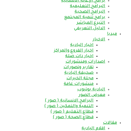
برامج الإغاثة الانسانية
البرامج التعليمية
البرامج الصحية
برامج تنمية المجتمع
التبرع المباشر
الدليل التعريفي
ميديا
الاخبار
اخبار البادية
اخبار الفروع والمراكز
اخبار ذات صلة
اصدارات ومنشورات
تقارير وتصورات
صحيفة البادية
مجلة الخيرات
منشورات عامة
البادية يوتيوب
معرض الصور
البرامج الانسانية ( صور )
التنمية والتمكين ( صور )
قطاع التعليم ( صور )
قطاع الصحة ( صور )
مقالات
اقلام البادية