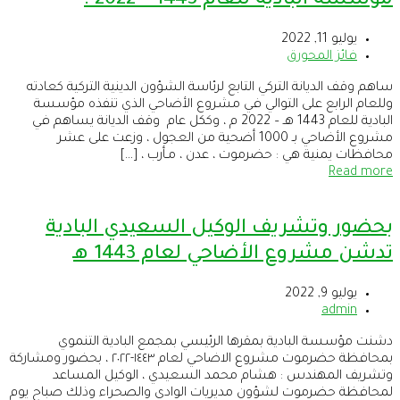
مؤسسة البادية للعام 1443 – 2022 .
يوليو 11, 2022
فائز المحورق
ساهم وقف الديانة التركي التابع لرئاسة الشؤون الدينية التركية كعادته
وللعام الرابع على التوالي في مشروع الأضاحي الذي تنفذه مؤسسة
البادية للعام 1443 هـ – 2022 م ، وككل عام وقف الديانة يساهم في
مشروع الأضاحي بـ 1000 أضحية من العجول ، وزعت على عشر
محافظات يمنية هي : حضرموت ، عدن ، مـأرب ، […]
Read more
بحضور وتشريف الوكيل السعيدي البادية
تدشن مشروع الأضاحي لعام 1443 هـ
يوليو 9, 2022
admin
دشنت مؤسسة البادية بمقرها الرئيسي بمجمع البادية التنموي
بمحافظة حضرموت مشروع الاضاحي لعام ١٤٤٣-٢٠٢٢ ، بحضور ومشاركة
وتشريف المهندس : هشام محمد السعيدي ، الوكيل المساعد
لمحافظة حضرموت لشؤون مديريات الوادي والصحراء وذلك صباح يوم