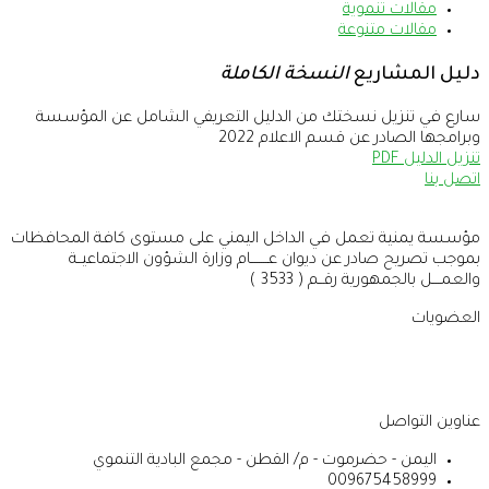
مقالات تنموية
مقالات متنوعة
دليل المشاريع
النسخة الكاملة
سارع في تنزيل نسختك من الدليل التعريفي الشامل عن المؤسسة
وبرامجها الصادر عن قسم الاعلام 2022
تنزيل الدليل PDF
اتصل بنا
مؤسسة يمنية تعمل في الداخل اليمني على مستوى كافة المحافظات
بموجب تصريح صادر عن ديوان عــــــــام وزارة الشؤون الاجتماعيــة
والعمــــل بالجمهورية رقــم ( 3533 )
العضويات
عناوين التواصل
اليمن - حضرموت - م/ القطن - مجمع البادية التنموي
009675458999