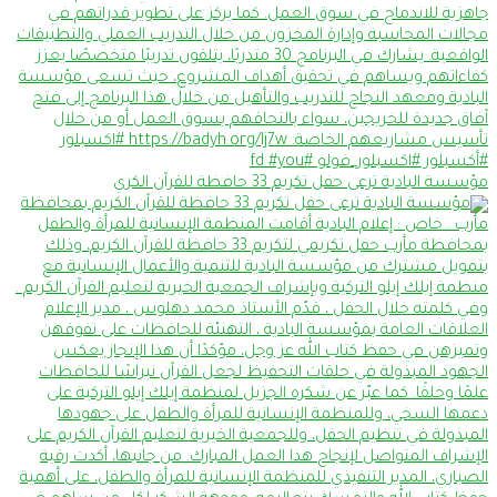
مؤسسة البادية ترعى حفل تكريم 33 حافظة للقرآن الكري