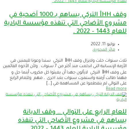
وقف İHH التركي يساهم بـ 1000 أضحية في
مشروع الأضاحي التي تنفذه مؤسسة البادية
للعام 1443 – 2022 .
يوليو 11, 2022
فائز المحورق
ثلاث سنوات خلت ولايزال وقف İHH التركي سندا وعونا لليمنين في
الأزمة الإنسانية التي اندلعت منذ أكثر من 7 سنوات . ولأن الأخوة القائمين
على وقف İHH التركي لايألون جهدا أن يغيثوا كل مكروب أينما حل و
مهما طالت أزمته واستمرت سنوات بعد اخرى ، فهم وللعام الرابع
على التوالي لم ينقطعوا عن المساهمة في […]
Read more
للعام الرابع على التوالي .. وقف الديانة
يساهم في مشروع الأضاحي التي تنفذه