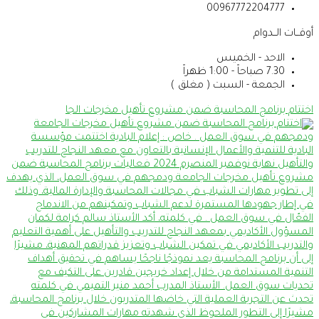
00967772204777
أوقــات الــدوام
الاحد - الخميس
7.30 صباحاً - 1:00 ظهراً
الجمعة - السبت ( مغلق )
اختتام برنامج المحاسبة ضمن مشروع تأهيل مخرجات الجا