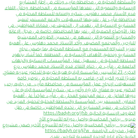
فيديو .. برنامج المحاسبة يواصل دوراته للأسبوع الأخ
البادية تكرّم إدارة الوحدة التنفيذية للنازحين تقدي