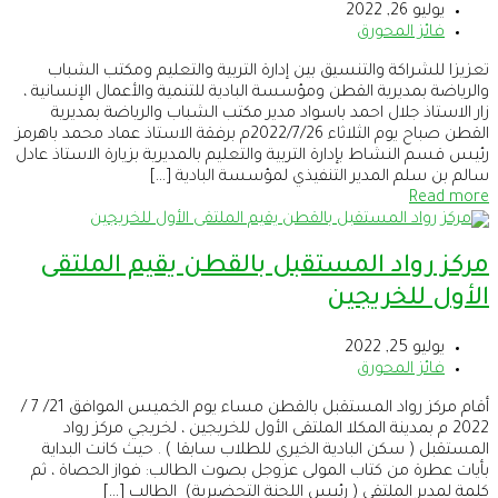
يوليو 26, 2022
فائز المحورق
تعزيزا للشراكة والتنسيق بين إدارة التربية والتعليم ومكتب الشباب
والرياضة بمديرية القطن ومؤسسة البادية للتنمية والأعمال الإنسانية ،
زار الاستاذ جلال احمد باسواد مدير مكتب الشباب والرياضة بمديرية
القطن صباح يوم الثلاثاء 2022/7/26م برفقة الاستاذ عماد محمد باهرمز
رئيس قسم النشاط بإدارة التربية والتعليم بالمديرية بزيارة الاستاذ عادل
سالم بن سلم المدير التنفيذي لمؤسسة البادية […]
Read more
مركز رواد المستقبل بالقطن يقيم الملتقى
الأول للخريجين
يوليو 25, 2022
فائز المحورق
أقام مركز رواد المستقبل بالقطن مساء يوم الخميس الموافق 21/ 7 /
2022 م بمدينة المكلا الملتقى الأول للخريجين ، لخريجي مركز رواد
المستقبل ( سكن البادية الخيري للطلاب سابقا ) . حيث كانت البداية
بأيات عطرة من كتاب المولى عزوجل بصوت الطالب: فواز الحصاة ، ثم
كلمة لمدير الملتقى ( رئيس اللجنة التحضيرية) الطالب […]