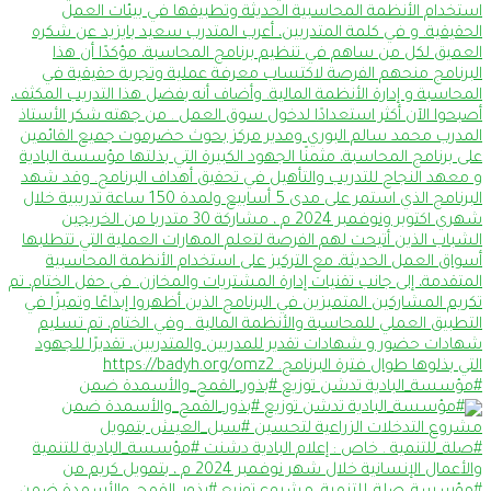
#مؤسسة_البادية تدشن توزيع #بذور_القمح_والأسمدة ضمن