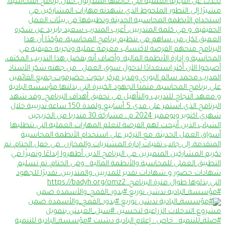
#مؤسسة_البادية تدشن توزيع #بذور_القمح_والأسمدة ضمن