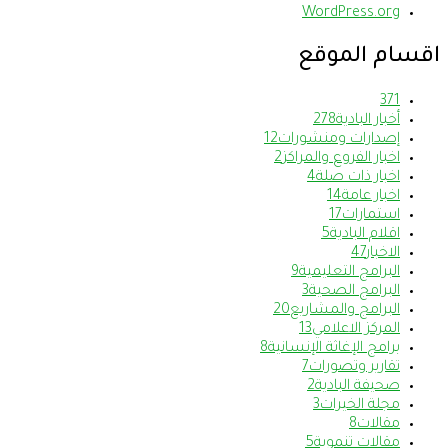
WordPress.org
اقسام الموقع
37
1
أخبار البادية
278
إصدارات ومنشورات
12
اخبار الفروع والمراكز
2
اخبار ذات صلة
4
اخبار عامة
14
استمارات
17
اقلام البادية
5
الاخبار
47
البرامج التعليمية
9
البرامج الصحية
3
البرامج والمشاريع
20
المركز الاعلامي
13
برامج الإغاثة الإنسانية
8
تقارير وتصورات
7
صحيفة البادية
2
مجلة الخيرات
3
مقالات
8
مقالات تنموية
5