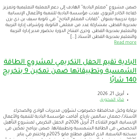
ضمن مشروع “معلم البادية” الهادف إلى دعم العملية التعليمية وتعزيز
كفاءة الكادر التربوي، نفذت مؤسسة البادية للتنمية والأعمال الإنسانية
دورة تدريبية بعنوان “كفايات المعلم الناجح” في ثانوية سيف بن ذي يزن
بمديرية القطن، بمشاركة عدد من معلمي الثانوية، وبإشراف إدارة التربية
والتعليم بمديرية القطن. وجرى افتتاح الدورة بحضور مدير إدارة التربية
والتعليم بمديرية القطن الأستاذ […]
Read more
البادية تقيم الحفل التكريمي لمشروع الطاقة
الشمسية وتطبيقاتها ضمن تمكين 9 بتخريج
140 شابًا
أبريل 21, 2026
فائز المحورق
برعاية وكيل محافظة حضرموت لشؤون مديريات الوادي والصحراء
الأستاذ/ جمعان سالمين بارباع، أقامت مؤسسة البادية للتنمية والأعمال
الإنسانية، اليوم الثلاثاء 21 أبريل 2026م، الحفل التكريمي لمشروع التأهيل
التخصصي في الطاقة الشمسية وتطبيقاتها، ضمن برنامج تمكين في
نسخته التاسعة، الذي انطلق مطلع مايو 2025م واختتم في يناير