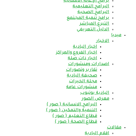
برامج الإغاثة الانسانية
البرامج التعليمية
البرامج الصحية
برامج تنمية المجتمع
التبرع المباشر
الدليل التعريفي
ميديا
الاخبار
اخبار البادية
اخبار الفروع والمراكز
اخبار ذات صلة
اصدارات ومنشورات
تقارير وتصورات
صحيفة البادية
مجلة الخيرات
منشورات عامة
البادية يوتيوب
معرض الصور
البرامج الانسانية ( صور )
التنمية والتمكين ( صور )
قطاع التعليم ( صور )
قطاع الصحة ( صور )
مقالات
اقلام البادية