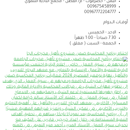
اليمن - حضرموت - م/ القطن - مجمع البادية التنموي
009675458999
00967772204777
أوقــات الــدوام
الاحد - الخميس
7.30 صباحاً - 1:00 ظهراً
الجمعة - السبت ( مغلق )
اختتام برنامج المحاسبة ضمن مشروع تأهيل مخرجات الجا