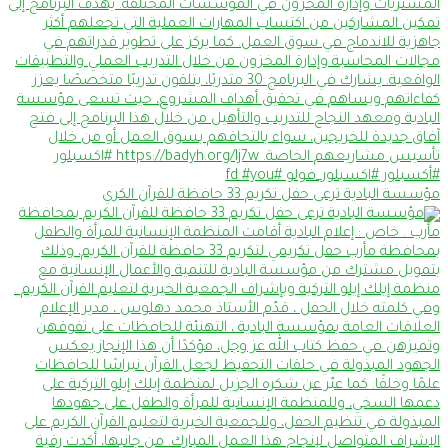
مؤسسة البادية ترعى حفل تكريم 33 حافظة للقرآن الكري