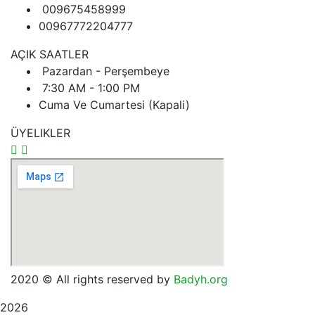
009675458999
00967772204777
AÇIK SAATLER
Pazardan - Perşembeye
7:30 AM - 1:00 PM
Cuma Ve Cumartesi (Kapali)
ÜYELIKLER
2020
© All rights reserved by
Badyh.org
2026