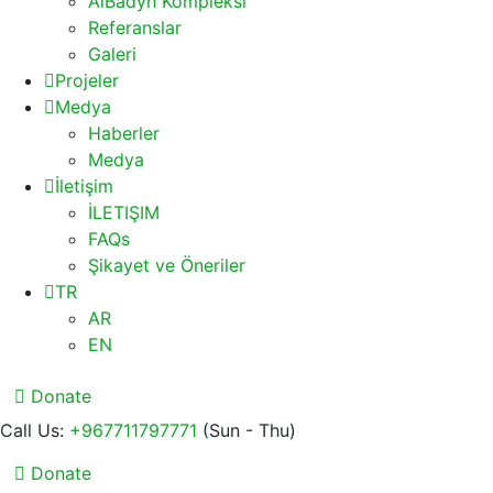
AlBadyh Kompleksi
Referanslar
Galeri
Projeler
Medya
Haberler
Medya
İletişim
İLETIŞIM
FAQs
Şikayet ve Öneriler
TR
AR
EN
Donate
Call Us:
+967711797771
(Sun - Thu)
Donate