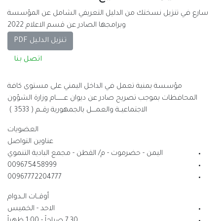
سارع في تنزيل نسختك من الدليل التعريفي الشامل عن المؤسسة
وبرامجها الصادر عن قسم الاعلام 2022
تنزيل الدليل PDF
اتصل بنا
مؤسسة يمنية تعمل في الداخل اليمني على مستوى كافة
المحافظات بموجب تصريح صادر عن ديوان عــــــــام وزارة الشؤون
الاجتماعيــة والعمــــل بالجمهورية رقــم ( 3533 )
العضويات
عناوين التواصل
اليمن - حضرموت - م/ القطن - مجمع البادية التنموي
009675458999
00967772204777
أوقــات الــدوام
الاحد - الخميس
7.30 صباحاً - 1:00 ظهراً