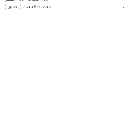
الجمعة - السبت ( مغلق )
جا