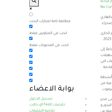
ر البادية
No Co
 الاثنين 9 / 10 / 2023 م بالأستاذ عبدالهادي
مطابقة تامة لعبارات البحث
حراء..
الجاري
ابحث في العناويين فقط
2023 .
ابحث في المحتويات فقط
لاً إلى
سهيلات
ات التي
قادمة .
 أنشطة
اعية من
بوابة الاعضاء
رموت .
تسجيل الدخول
ى مدير
خلاصات Feed الإدخالات
لبذور و
خلاصة التعليقات
ملة عن