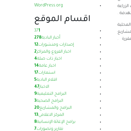
WordPress.org
الزراعة
هدفة .
اقسام الموقع
لمحلية
37
1
مشاريع
أخبار البادية
278
مقررة .
إصدارات ومنشورات
12
اخبار الفروع والمراكز
2
اخبار ذات صلة
4
اخبار عامة
14
استمارات
17
اقلام البادية
5
الاخبار
47
البرامج التعليمية
9
البرامج الصحية
3
البرامج والمشاريع
20
المركز الاعلامي
13
برامج الإغاثة الإنسانية
8
تقارير وتصورات
7