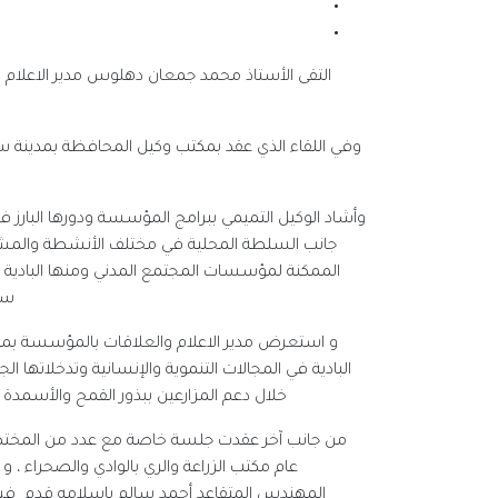
وفي اللقاء الذي عقد بمكتب وكيل المحافظة بمدينة سي
وأشاد الوكيل التميمي ببرامج المؤسسة ودورها البارز في ت
جانب السلطة المحلية في مختلف الأنشطة والمشاري
الممكنة لمؤسسات المجتمع المدني ومنها البادية لتحق
ست
و استعرض مدير الاعلام والعلاقات بالمؤسسة بمعي
البادية في المجالات التنموية والإنسانية وتدخلاتها ال
خلال دعم المزارعين ببذور القمح والأسمدة
من جانب آخر عقدت جلسة خاصة مع عدد من المخت
عام مكتب الزراعة والري بالوادي والصحراء ، 
المهندس المتقاعد أحمد سالم بإسلامه قدم في