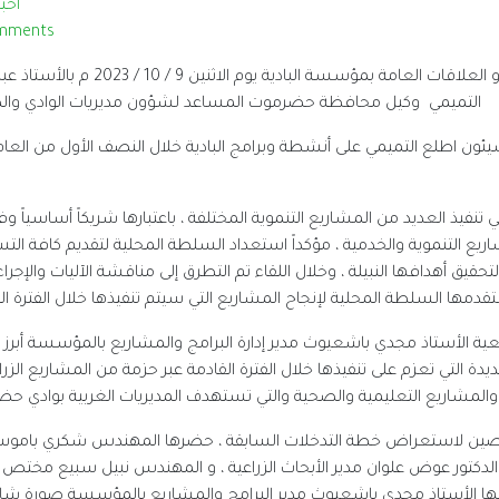
أخبا
mments
التقى الأستاذ محمد جمعان دهلوس مدير الاعلام و العلاقات العامة بمؤسسة البادية يوم
التميمي وكيل محافظة حضرموت المساعد لشؤون مديريات الوادي والص
ئون اطلع التميمي على أنشطة وبرامج البادية خلال النصف الأول من العام 
نفيذ العديد من المشاريع التنموية المختلفة ، باعتبارها شريكاً أساسياً وفاع
ع التنموية والخدمية ، مؤكداً استعداد السلطة المحلية لتقديم كافة الت
يق أهدافها النبيلة ، وخلال اللقاء تم التطرق إلى مناقشة الآليات والإجراء
قدمها السلطة المحلية لإنجاح المشاريع التي سيتم تنفيذها خلال الفترة ال
ة الأستاذ مجدي باشعيوث مدير إدارة البرامج والمشاريع بالمؤسسة أبرز
جديدة التي تعزم على تنفيذها خلال الفترة القادمة عبر حزمة من المشاريع الزر
 والمشاريع التعليمية والصحية والتي تستهدف المديريات الغربية بوادي حض
صين لاستعراض خطة التدخلات السابقة ، حضرها المهندس شكري باموس
و الدكتور عوض علوان مدير الأبحاث الزراعية ، و المهندس نبيل سبيع مختص ا
ها الأستاذ مجدي باشعيوث مدير البرامج والمشاريع بالمؤسسة صورة شا