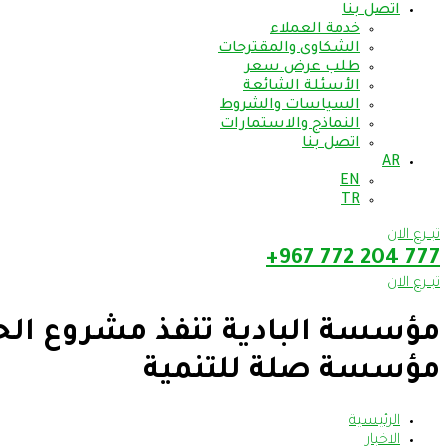
اتصل بنا
خدمة العملاء
الشكاوى والمقترحات
طلب عرض سعر
الأسئلة الشائعة
السياسات والشروط
النماذج والاستمارات
اتصل بنا
AR
EN
TR
تبــرع الان
777 204 772 967+
تبــرع الان
مؤسسة البادية تنفذ مشروع الحق
مؤسسة صلة للتنمية
الرئيسية
الاخبار