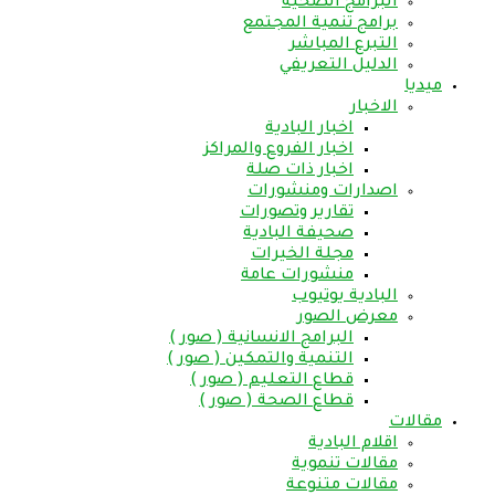
البرامج الصحية
برامج تنمية المجتمع
التبرع المباشر
الدليل التعريفي
ميديا
الاخبار
اخبار البادية
اخبار الفروع والمراكز
اخبار ذات صلة
اصدارات ومنشورات
تقارير وتصورات
صحيفة البادية
مجلة الخيرات
منشورات عامة
البادية يوتيوب
معرض الصور
البرامج الانسانية ( صور )
التنمية والتمكين ( صور )
قطاع التعليم ( صور )
قطاع الصحة ( صور )
مقالات
اقلام البادية
مقالات تنموية
مقالات متنوعة