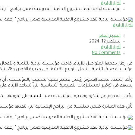
أخبار البادية
مؤسسة البادية تنفذ مشروع الحقيبة المدرسية ضمن برنامج ” رف
أخبار البادية
المديـر العام
سبتمبر 12, 2024
أخبار البادية
No Comments
في إطار دعمها المتواصل للأيتام، قامت مؤسسة البادية للتنمية والأعمال الإنسانية بتنفيذ مشروع
مؤسسة صلة للتنمية . شمل التوزيع 32 يتيمًا في مديرية القطن و28 يتيمًا في مديرية سيئون بمحافظة حضرموت.
وأكد الأستاذ محمد القحوم، رئيس قسم تنمية المجتمع بالمؤسسة ، أن هذا ال
يسهم في توفير المستلزمات التعليمية الأساسية التي تساعد الأيتام على
وأعرب القحوم عن شكره وتقديره لـمؤسسة صلة للتنمية على تمويلها الكريم
تأتي هذه المبادرة ضمن سلسلة من البرامج الإنسانية التي تنفذها مؤسس