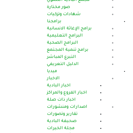
دية التنموي
صور مختارة
ات وتزكيات
برامجنا
ثة الانسانية
ج التعليمية
رامج الصحية
مية المجتمع
برع المباشر
يل التعريفي
ميديا
الاخبار
اخبار البادية
روع والمراكز
بار ذات صلة
 ومنشورات
رير وتصورات
فة البادية
لة الخيرات