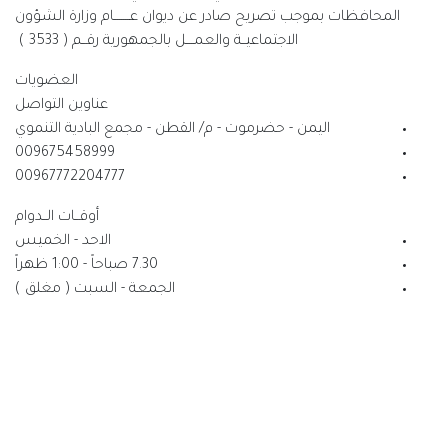
ر عن ديوان عــــــــام وزارة الشؤون
 والعمــــل بالجمهورية رقــم ( 3533 )
العضويات
عناوين التواصل
 - م/ القطن - مجمع البادية التنموي
009675458999
00967772204777
أوقــات الــدوام
الاحد - الخميس
7.30 صباحاً - 1:00 ظهراً
الجمعة - السبت ( مغلق )