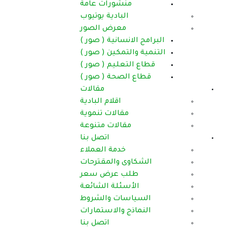
ورات عامة
بادية يوتيوب
عرض الصور
انية ( صور )
كين ( صور )
ليم ( صور )
حة ( صور )
مقالات
اقلام البادية
الات تنموية
لات متنوعة
اتصل بنا
دمة العملاء
والمقترحات
عرض سعر
لة الشائعة
ت والشروط
والاستمارات
اتصل بنا