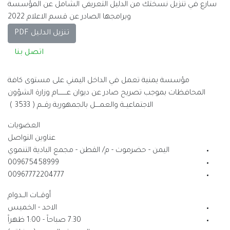
دليل التعريفي الشامل عن المؤسسة
امجها الصادر عن قسم الاعلام 2022
تنزيل الدليل PDF
اتصل بنا
ي الداخل اليمني على مستوى كافة
ر عن ديوان عــــــــام وزارة الشؤون
 والعمــــل بالجمهورية رقــم ( 3533 )
العضويات
عناوين التواصل
 - م/ القطن - مجمع البادية التنموي
009675458999
00967772204777
أوقــات الــدوام
الاحد - الخميس
7.30 صباحاً - 1:00 ظهراً