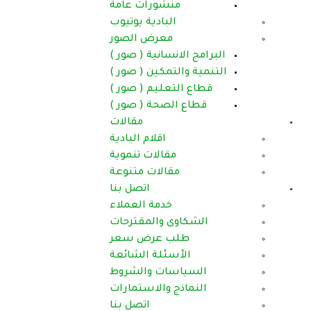
ورات عامة
بادية يوتيوب
عرض الصور
انية ( صور )
كين ( صور )
ليم ( صور )
حة ( صور )
مقالات
اقلام البادية
الات تنموية
لات متنوعة
اتصل بنا
دمة العملاء
والمقترحات
عرض سعر
لة الشائعة
ت والشروط
والاستمارات
اتصل بنا