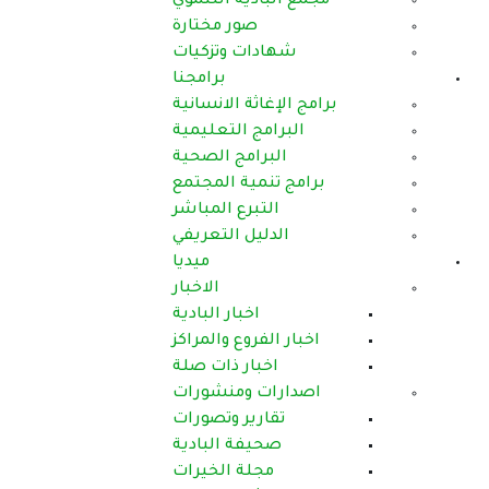
دية التنموي
صور مختارة
ات وتزكيات
برامجنا
ثة الانسانية
ج التعليمية
رامج الصحية
مية المجتمع
برع المباشر
يل التعريفي
ميديا
الاخبار
اخبار البادية
روع والمراكز
بار ذات صلة
 ومنشورات
رير وتصورات
فة البادية
لة الخيرات