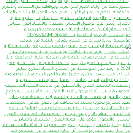
مؤسسة البادية تشارك في منتدى تضامن للتنمية في نسخت