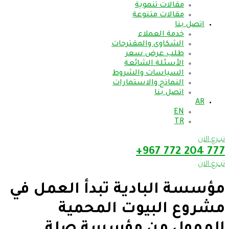
مقالات تنموية
مقالات متنوعة
اتصل بنا
خدمة العملاء
الشكاوى والمقترحات
طلب عرض سعر
الأسئلة الشائعة
السياسات والشروط
النماذج والاستمارات
اتصل بنا
AR
EN
TR
تبــرع الان
777 204 772 967+
تبــرع الان
مؤسسة البادية تبدأ العمل في
مشروع البيوت المحمية