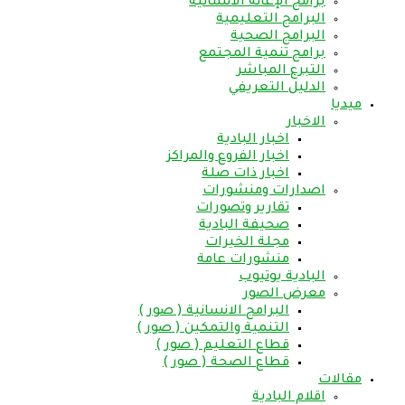
برامج الإغاثة الانسانية
البرامج التعليمية
البرامج الصحية
برامج تنمية المجتمع
التبرع المباشر
الدليل التعريفي
ميديا
الاخبار
اخبار البادية
اخبار الفروع والمراكز
اخبار ذات صلة
اصدارات ومنشورات
تقارير وتصورات
صحيفة البادية
مجلة الخيرات
منشورات عامة
البادية يوتيوب
معرض الصور
البرامج الانسانية ( صور )
التنمية والتمكين ( صور )
قطاع التعليم ( صور )
قطاع الصحة ( صور )
مقالات
اقلام البادية