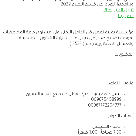
وبرامجها الصادر عن قسم الاعلام 2022
تنزيل الدليل PDF
اتصل بنا
مؤسسة يمنية تعمل في الداخل اليمني على مستوى كافة المحافظات
بموجب تصريح صادر عن ديوان عــــــــام وزارة الشؤون الاجتماعيــة
والعمــــل بالجمهورية رقــم ( 3533 )
العضويات
عناوين التواصل
اليمن - حضرموت - م/ القطن - مجمع البادية التنموي
009675458999
00967772204777
أوقــات الــدوام
الاحد - الخميس
7.30 صباحاً - 1:00 ظهراً