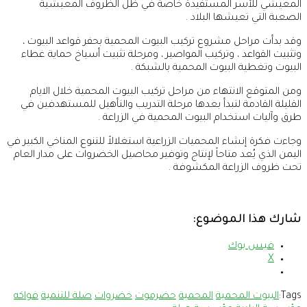
المعيشي للأسر المستفيدة خاصة في ظل الظروف المعيشية
الصعبة التي تعيشها البلاد .
وقد بدأت مراحل مشروع تركيب البيوت المحمية بحفر قواعد البيوت ،
وتثبيت القواعد ، وتركيب المواصير ، ومرحلة تثبيت أسياخ حماية غطاء
البيوت وتغطية البيوت المحمية بالشبكة .
ومن المتوقع الانتهاء من مراحل تركيب البيوت المحمية خلال الايام
القليلة القادمة لتبدأ بعدها مرحلة التدريب والتأهيل للمستهدفين في
طرق وآليات استخدام البيوت المحمية في الزراعة .
وجاءت فكرة إنشاء المحميات الزراعية استغلالاً للتنوع المناخي الكبير في
اليمن الذي يُعد متاحاً لإنتاج وتوفير محاصيل الخضروات على مدار العام
تحت ظروف الزراعة المكشوفة .
شارك هذا الموضوع:
فيس بوك
X
Tags:
البيوت المحمية
المحمية
حضرموت
خضروات
صلة للتنمية
فواكه