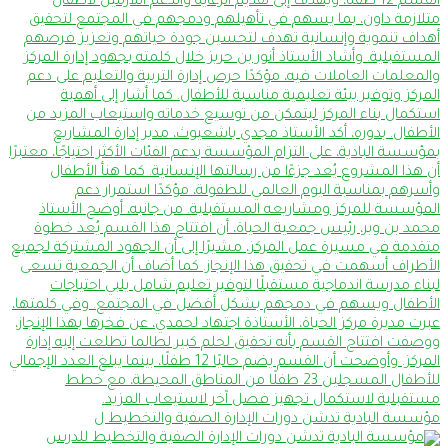
مؤسسة البادية تدشن دورات الإدارة الصفية والتخطيط ل