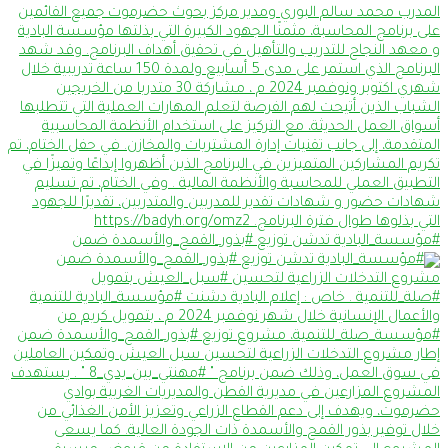
#مؤسسة_البادية تدشن توزيع #بذور_القمح_والأسمدة ضمن