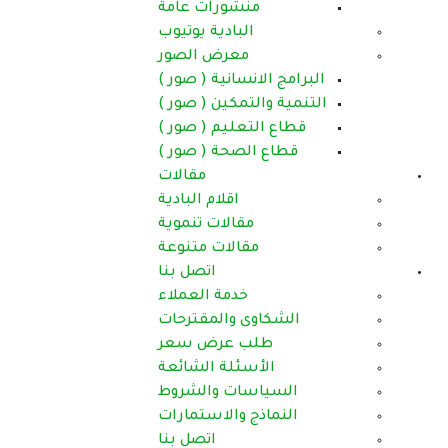
ورات عامة
بادية يوتيوب
عرض الصور
انية ( صور )
كين ( صور )
ليم ( صور )
حة ( صور )
مقالات
اقلام البادية
الات تنموية
لات متنوعة
اتصل بنا
دمة العملاء
والمقترحات
عرض سعر
لة الشائعة
ت والشروط
والاستمارات
اتصل بنا