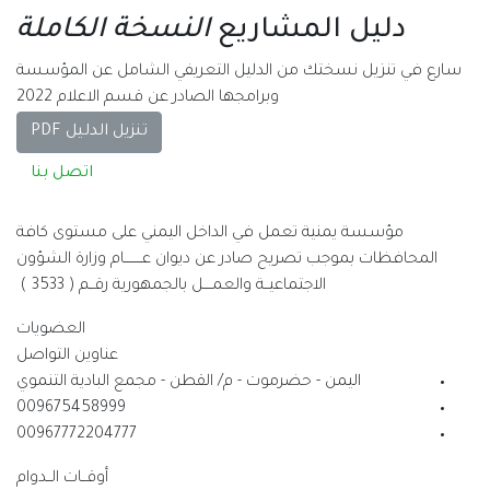
ريع
النسخة الكاملة
دليل التعريفي الشامل عن المؤسسة
امجها الصادر عن قسم الاعلام 2022
تنزيل الدليل PDF
اتصل بنا
ي الداخل اليمني على مستوى كافة
ر عن ديوان عــــــــام وزارة الشؤون
 والعمــــل بالجمهورية رقــم ( 3533 )
العضويات
عناوين التواصل
 - م/ القطن - مجمع البادية التنموي
009675458999
00967772204777
أوقــات الــدوام