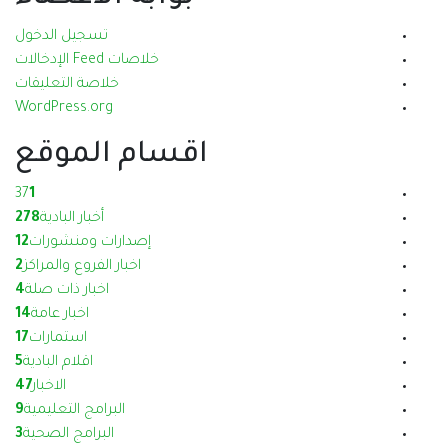
تسجيل الدخول
خلاصات Feed الإدخالات
خلاصة التعليقات
WordPress.org
اقسام الموقع
37
1
أخبار البادية
278
إصدارات ومنشورات
12
اخبار الفروع والمراكز
2
اخبار ذات صلة
4
اخبار عامة
14
استمارات
17
اقلام البادية
5
الاخبار
47
البرامج التعليمية
9
البرامج الصحية
3