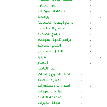
دية التنموي
صور مختارة
ات وتزكيات
برامجنا
ثة الانسانية
ج التعليمية
رامج الصحية
مية المجتمع
برع المباشر
يل التعريفي
ميديا
الاخبار
اخبار البادية
روع والمراكز
بار ذات صلة
 ومنشورات
رير وتصورات
فة البادية
لة الخيرات