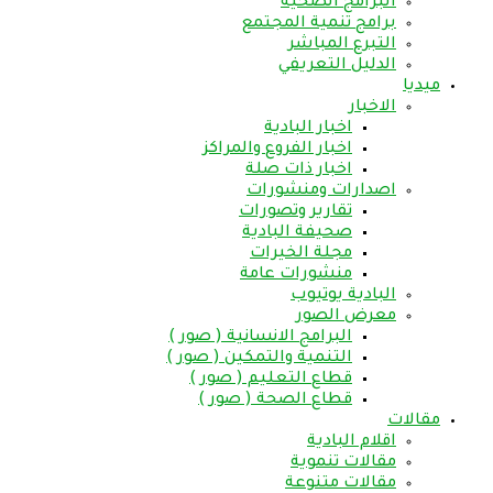
البرامج الصحية
برامج تنمية المجتمع
التبرع المباشر
الدليل التعريفي
ميديا
الاخبار
اخبار البادية
اخبار الفروع والمراكز
اخبار ذات صلة
اصدارات ومنشورات
تقارير وتصورات
صحيفة البادية
مجلة الخيرات
منشورات عامة
البادية يوتيوب
معرض الصور
البرامج الانسانية ( صور )
التنمية والتمكين ( صور )
قطاع التعليم ( صور )
قطاع الصحة ( صور )
مقالات
اقلام البادية
مقالات تنموية
مقالات متنوعة