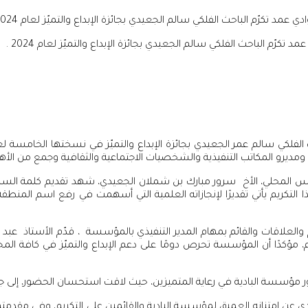
 تكرّم الباحث الفلكي سالم الجعيدي بجائزة الإبداع والتميّز لعام 2024 .
مديرو المكاتب التنفيذية والشخصيات الاجتماعية والثقافية وجمع من الأه
س المحلي، الأخ سرور مبارك بن شملان الجعيدي، شهد تقديم كلمة السلطة ا
ا التكريم يأتي تقديرًا لإنجازاته العلمية التي أسهمت في رفع اسم المنطق
العلاقات والقائم بمهام المدير التنفيذي بالمؤسسة ، قدّم الأستاذ عبد
ؤكدًا أن المؤسسة تحرص دومًا على دعم الإبداع والتميّز في كافة المجا
مؤسسة البادية في رعاية المتميزين، حيث لاقت استحسان الحضور، إلى ج
يدي عن امتنانه العميق لمؤسسة البادية والقائمين على التكريم، وفي مقدمته