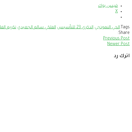
فيس بوك
X
Tags:
الحي النموذجي
الذكرى 23 للتأسيس
الفلكي سالم الجعيدي
تكريم الف
Share:
Previous Post
Newer Post
اترك رد