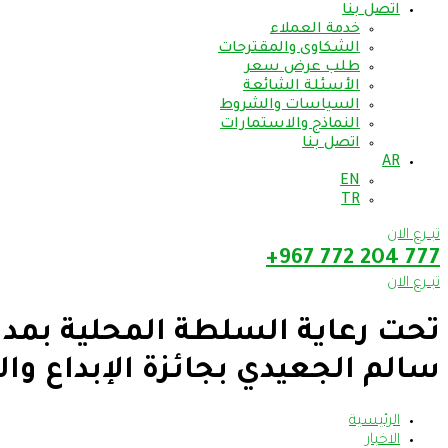
اتصل بنا
خدمة العملاء
الشكاوى والمقترحات
طلب عرض سعر
الأسئلة الشائعة
السياسات والشروط
النماذج والاستمارات
اتصل بنا
AR
EN
TR
تبــرع الان
777 204 772 967+
تبــرع الان
تحت رعاية السلطة المحلية بمدير
سالم الجعيدي بجائزة الإبداع والتميّز 
الرئيسية
الاخبار