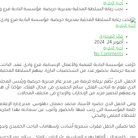
أخبار البادية
تحت رعاية السلطة المحلية بمديرية حريضة: مؤسسة البادية فرع وادي عمد
أخبار البادية
فائز المحورق
أكتوبر 24, 2024
أخبار البادية
No Comments
مدينة حريضة، بحضور عدد من الشخصيات البارزة، بينهم السلطة المحلية و
الحفل، الذي نُظّم برعاية كريمة من مدير عام مديرية حريضة ورئيس المجل
الذي يقوم به الباحث الفلكي سالم الجعيدي في مجال الفلك، مؤكدًا أن هذ
ودعمهم لتحفيز مزيد من الإنجازات والإبداع في مختلف المجالات.
وفي الحفل الذي حضره الأستاذ محمد جمعان دهلوس، مدير إدارة الإعلام و
كلمة المؤسسة التي رحب فيها بالحضور وأعرب عن سعادته بهذا التكريم، م
للعطاء العلمي والبحثي.
كما تضمّن الحفل فقرات شعرية أشادت بإسهامات الباحث الجعيدي وبدور 
وفي كلمته التي ألقاها بهذه المناسبة، عبّر الباحث الفلكي سالم عمر الجع