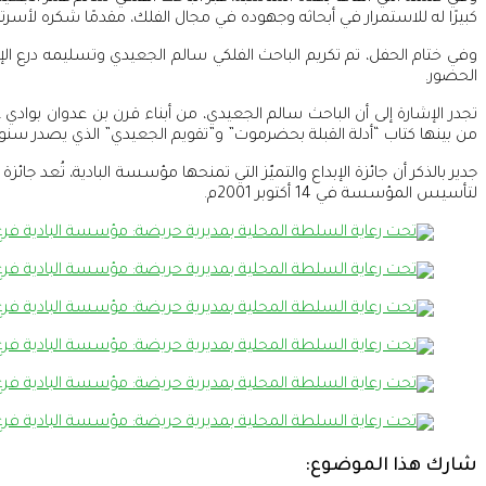
كبيرًا له للاستمرار في أبحاثه وجهوده في مجال الفلك، مقدمًا شكره لأسر
وفي ختام الحفل، تم تكريم الباحث الفلكي سالم الجعيدي وتسليمه درع الإب
الحضور.
تجدر الإشارة إلى أن الباحث سالم الجعيدي، من أبناء قرن بن عدوان بوادي 
من بينها كتاب “أدلة القبلة بحضرموت” و”تقويم الجعيدي” الذي يصدر سنويًا منذ 
جدير بالذكر أن جائزة الإبداع والتميّز التي تمنحها مؤسسة البادية، تُعد
لتأسيس المؤسسة في 14 أكتوبر 2001م.
شارك هذا الموضوع: