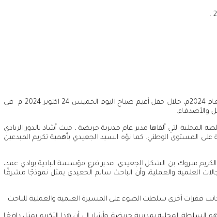
كرّمت مؤسسة البادية للتنمية والأعمال الإنسانية، فرع وادي عمد، الباحث الفلكي سالم عمر الجعيدي بجائزة الإبداع والتميّز في نسختها الخامسة لعام 2024م، خلال حفل أقيم صباح اليوم الخميس 24 اكتوبر 2024 م في
ل والأصدقاء.
لمحلية التي ألقاها مدير عام مديرية حريضة ، حيث أشاد بالدور الريادي
ة على المستوى الوطني. كما نوّه السيد الجعيدي بأهمية تكريم المبدعين
 الكريم مبروك بن الشكل الجعيدي، مدير فرع مؤسسة البادية بوادي عمد،
لات العلمية والعملية، وأن الباحث سالم الجعيدي يمثل نموذجًا مشرفًا
انب فقرات أخرى سلطت الضوء على المسيرة العلمية والعملية للباحث.
م السلطة المحلية بمديرية حريضة. وأشار إلى أن هذا التكريم يمثل دافعًا