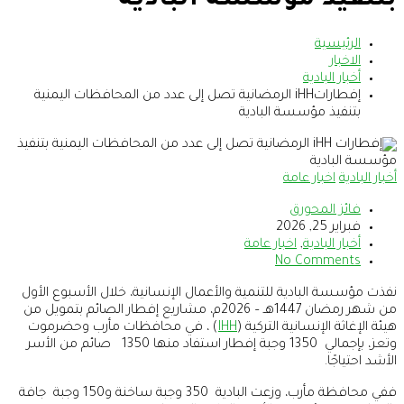
بتنفيذ مؤسسة البادية
الرئيسية
الاخبار
أخبار البادية
إفطاراتiHH الرمضانية تصل إلى عدد من المحافظات اليمنية
بتنفيذ مؤسسة البادية
أخبار البادية
اخبار عامة
فائز المحورق
فبراير 25, 2026
أخبار البادية
,
اخبار عامة
No Comments
نفذت مؤسسة البادية للتنمية والأعمال الإنسانية، خلال الأسبوع الأول
من شهر رمضان 1447هـ – 2026م، مشاريع إفطار الصائم بتمويل من
هيئة الإغاثة الإنسانية التركية (
IHH
) ، في محافظات مأرب وحضرموت
وتعز، بإجمالي 1350 وجبة إفطار استفاد منها 1350 صائم من الأسر
الأشد احتياجًا.
ففي محافظة مأرب، وزعت البادية 350 وجبة ساخنة و150 وجبة جافة