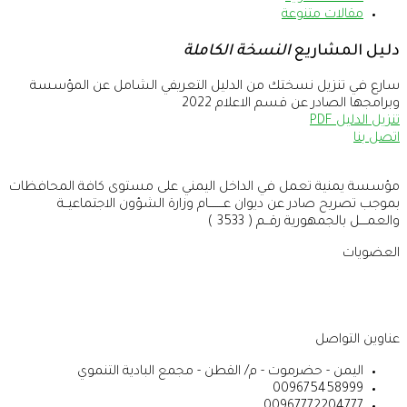
مقالات متنوعة
دليل المشاريع
النسخة الكاملة
سارع في تنزيل نسختك من الدليل التعريفي الشامل عن المؤسسة
وبرامجها الصادر عن قسم الاعلام 2022
تنزيل الدليل PDF
اتصل بنا
مؤسسة يمنية تعمل في الداخل اليمني على مستوى كافة المحافظات
بموجب تصريح صادر عن ديوان عــــــــام وزارة الشؤون الاجتماعيــة
والعمــــل بالجمهورية رقــم ( 3533 )
العضويات
عناوين التواصل
اليمن - حضرموت - م/ القطن - مجمع البادية التنموي
009675458999