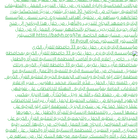
مؤسسة البادية ترعى حفل تكريم 33 حافظة للقرآن الكري