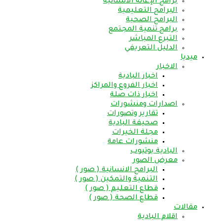
برامج الإغاثة الانسانية
البرامج التعليمية
البرامج الصحية
برامج تنمية المجتمع
التبرع المباشر
الدليل التعريفي
ميديا
الاخبار
اخبار البادية
اخبار الفروع والمراكز
اخبار ذات صلة
اصدارات ومنشورات
تقارير وتصورات
صحيفة البادية
مجلة الخيرات
منشورات عامة
البادية يوتيوب
معرض الصور
البرامج الانسانية ( صور )
التنمية والتمكين ( صور )
قطاع التعليم ( صور )
قطاع الصحة ( صور )
مقالات
اقلام البادية