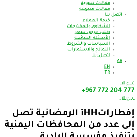
مقالات تنموية
مقالات متنوعة
اتصل بنا
خدمة العملاء
الشكاوى والمقترحات
طلب عرض سعر
الأسئلة الشائعة
السياسات والشروط
النماذج والاستمارات
اتصل بنا
AR
EN
TR
تبــرع الان
777 204 772 967+
تبــرع الان
إفطاراتiHH الرمضانية تصل
إلى عدد من المحافظات اليمنية