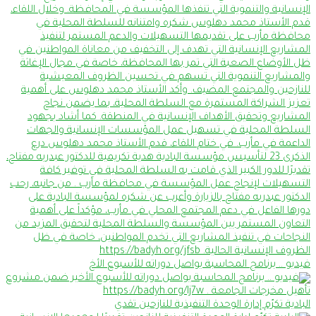
فيديو .. برنامج المحاسبة يواصل دوراته للأسبوع الأخ
البادية تكرّم إدارة الوحدة التنفيذية للنازحين تقدي