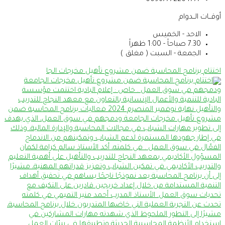
00967772204777
أوقــات الــدوام
الاحد - الخميس
7.30 صباحاً - 1:00 ظهراً
الجمعة - السبت ( مغلق )
اختتام برنامج المحاسبة ضمن مشروع تأهيل مخرجات الجا