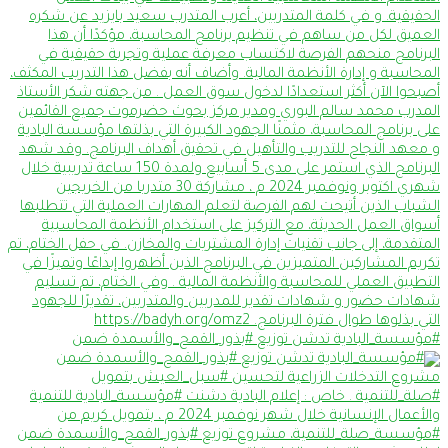
#مؤسسة_البادية تدشن توزيع #بذور_القمح_والأسمدة ضمن