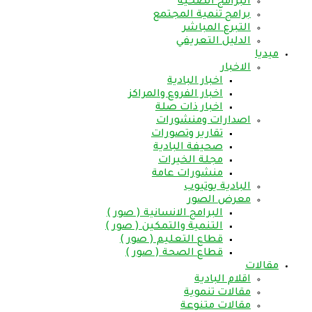
البرامج الصحية
برامج تنمية المجتمع
التبرع المباشر
الدليل التعريفي
ميديا
الاخبار
اخبار البادية
اخبار الفروع والمراكز
اخبار ذات صلة
اصدارات ومنشورات
تقارير وتصورات
صحيفة البادية
مجلة الخيرات
منشورات عامة
البادية يوتيوب
معرض الصور
البرامج الانسانية ( صور )
التنمية والتمكين ( صور )
قطاع التعليم ( صور )
قطاع الصحة ( صور )
مقالات
اقلام البادية
مقالات تنموية
مقالات متنوعة