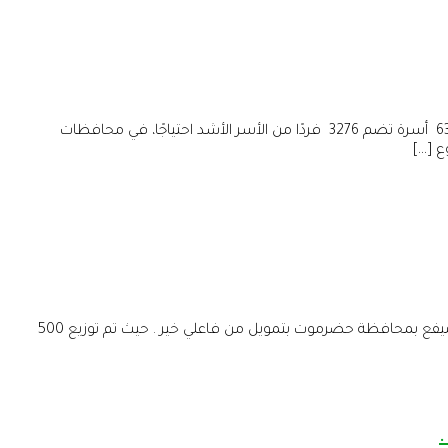
خلال شهر يناير 2025، نفّذت مؤسسة البادية للتنمية والأعمال الإنسانية مشروع السلة الغذائية بتمويل كريم من iHH ، حيث استفاد من المشروع 630 أسرة تضم 3276 فردًا من الأسر الأشد احتياجًا، في محافظات
ع […]
ضمن حملة أغيثوهم العاشرة ، نفذت مؤسسة البادية للتنمية والاعمال الإنسانية يوم الخميس 28 / 9 / 2023 م مشروع السلة الغذائية في مديرية ميفع بمحافظة حضرموت بتمويل من فاعلي خير . حيث تم توزيع 500