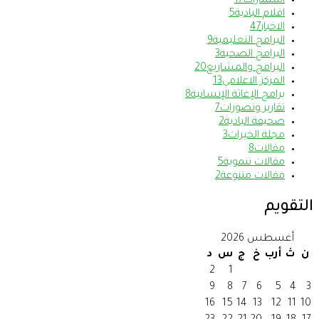
استمارات
17
اقلام البادية
5
الاخبار
47
البرامج التعليمية
9
البرامج الصحية
3
البرامج والمشاريع
20
المركز الاعلامي
13
برامج الإغاثة الإنسانية
8
تقارير وتصورات
7
صحيفة البادية
2
مجلة الخيرات
3
مقالات
8
مقالات تنموية
5
مقالات متنوعة
2
التقويم
أغسطس 2026
ن
ث
أرب
خ
ج
س
د
2
1
9
8
7
6
5
4
3
16
15
14
13
12
11
10