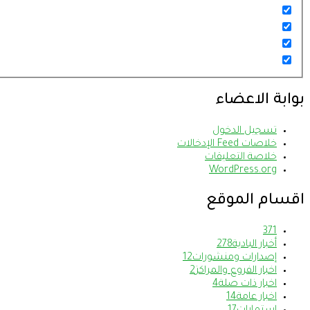
بوابة الاعضاء
تسجيل الدخول
خلاصات Feed الإدخالات
خلاصة التعليقات
WordPress.org
اقسام الموقع
37
1
أخبار البادية
278
إصدارات ومنشورات
12
اخبار الفروع والمراكز
2
اخبار ذات صلة
4
اخبار عامة
14