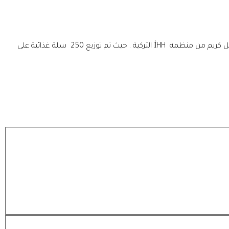
نفذت مؤسسة البادية للتنمية والاعمال الإنسانية صباح يوم الأحد 17 / 9 / 2023 م مشروع السلة الغذائية بمديرية القطن بمحافظة حضرموت بتمويل كريم من منظمة İHH التركية . حيث تم توزيع 250 سلة غذائية على