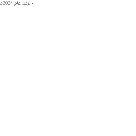
– تركيا، عام 2024م، وسط حضور واسع لمؤسسات ومنظمات مجتمع مدني من مختلف دول العالم.