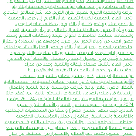
مؤسسة البادية تشارك في منتدى تضامن للتنمية في نسخت