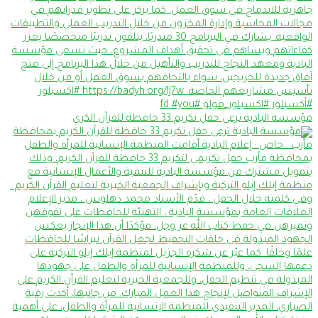
مؤسسة البادية ترعى حفل تكريم 33 حافظة للقرآن الكري