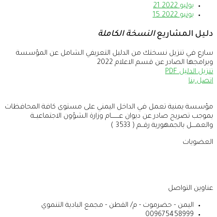
يوليو 2022
21
يونيو 2022
15
دليل المشاريع
النسخة الكاملة
سارع في تنزيل نسختك من الدليل التعريفي الشامل عن المؤسسة
وبرامجها الصادر عن قسم الاعلام 2022
تنزيل الدليل PDF
اتصل بنا
مؤسسة يمنية تعمل في الداخل اليمني على مستوى كافة المحافظات
بموجب تصريح صادر عن ديوان عــــــــام وزارة الشؤون الاجتماعيــة
والعمــــل بالجمهورية رقــم ( 3533 )
العضويات
عناوين التواصل
اليمن - حضرموت - م/ القطن - مجمع البادية التنموي
009675458999