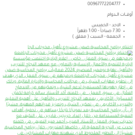
00967772204777
أوقــات الــدوام
الاحد - الخميس
7.30 صباحاً - 1:00 ظهراً
الجمعة - السبت ( مغلق )
اختتام برنامج المحاسبة ضمن مشروع تأهيل مخرجات الجا