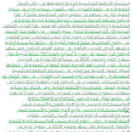
#مؤسسة_البادية تدشن توزيع #بذور_القمح_والأسمدة ضمن