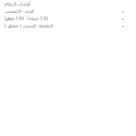
أوقــات الــدوام
الاحد - الخميس
7.30 صباحاً - 1:00 ظهراً
الجمعة - السبت ( مغلق )
جا