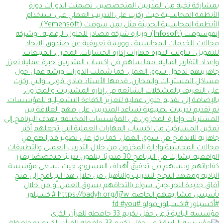
مؤسسة البادية ترعى حفل تكريم 33 حافظة للقرآن الكري