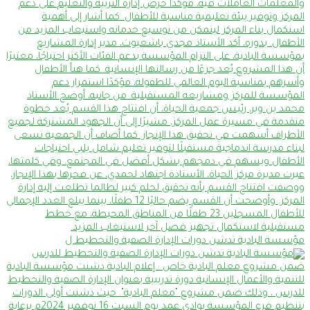
مؤسسة البادية تدشن دورات الإدارة الصفية والتخطيط ل