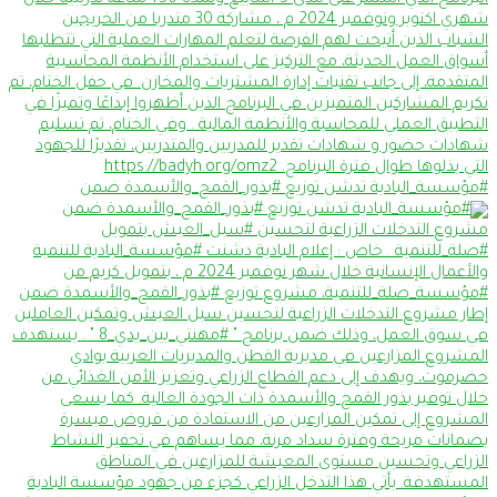
#مؤسسة_البادية تدشن توزيع #بذور_القمح_والأسمدة ضمن