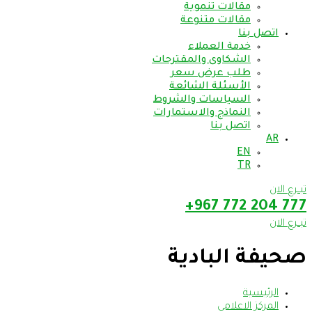
مقالات تنموية
مقالات متنوعة
اتصل بنا
خدمة العملاء
الشكاوى والمقترحات
طلب عرض سعر
الأسئلة الشائعة
السياسات والشروط
النماذج والاستمارات
اتصل بنا
AR
EN
TR
تبــرع الان
777 204 772 967+
تبــرع الان
صحيفة البادية
الرئيسية
المركز الاعلامي