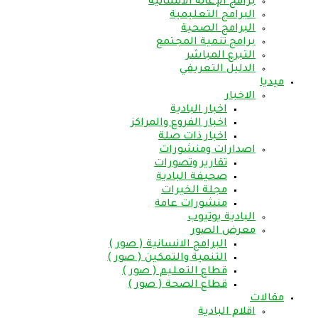
برامج الإغاثة الانسانية
البرامج التعليمية
البرامج الصحية
برامج تنمية المجتمع
التبرع المباشر
الدليل التعريفي
ميديا
الاخبار
اخبار البادية
اخبار الفروع والمراكز
اخبار ذات صلة
اصدارات ومنشورات
تقارير وتصورات
صحيفة البادية
مجلة الخيرات
منشورات عامة
البادية يوتيوب
معرض الصور
البرامج الانسانية ( صور )
التنمية والتمكين ( صور )
قطاع التعليم ( صور )
قطاع الصحة ( صور )
مقالات
اقلام البادية