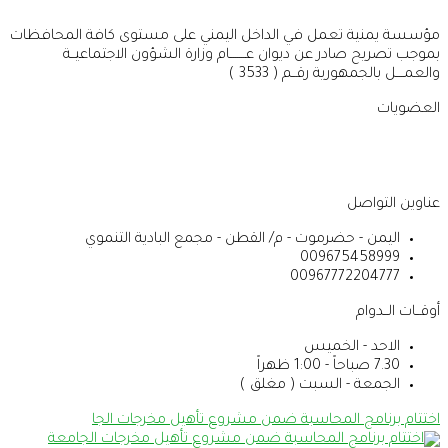
مؤسسة يمنية تعمل في الداخل اليمني على مستوى كافة المحافظات
بموجب تصريح صادر عن ديوان عــــــــام وزارة الشؤون الاجتماعيــة
والعمــــل بالجمهورية رقــم ( 3533 )
العضويات
عناوين التواصل
اليمن - حضرموت - م/ القطن - مجمع البادية التنموي
009675458999
00967772204777
أوقــات الــدوام
الاحد - الخميس
7.30 صباحاً - 1:00 ظهراً
الجمعة - السبت ( مغلق )
اختتام برنامج المحاسبة ضمن مشروع تأهيل مخرجات الجا