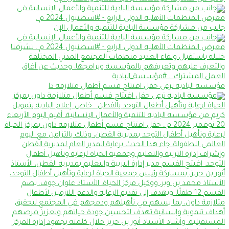
جانب من مشاركة مؤسسة البادية للتنمية والأعمال الإن
مؤسسة البادية ترعى حفل افتتاح قسم أطفال متلازمة دا