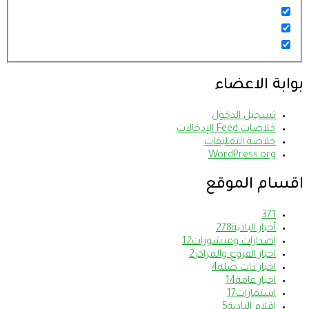
بوابة الاعضاء
تسجيل الدخول
خلاصات Feed الإدخالات
خلاصة التعليقات
WordPress.org
اقسام الموقع
37
1
أخبار البادية
278
إصدارات ومنشورات
12
اخبار الفروع والمراكز
2
اخبار ذات صلة
4
اخبار عامة
14
استمارات
17
اقلام البادية
5