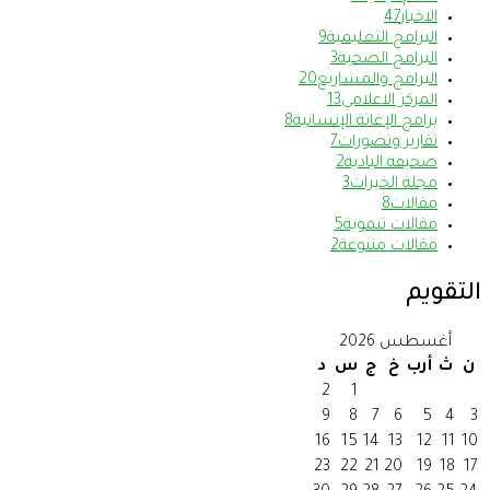
الاخبار
47
البرامج التعليمية
9
البرامج الصحية
3
البرامج والمشاريع
20
المركز الاعلامي
13
برامج الإغاثة الإنسانية
8
تقارير وتصورات
7
صحيفة البادية
2
مجلة الخيرات
3
مقالات
8
مقالات تنموية
5
مقالات متنوعة
2
التقويم
أغسطس 2026
ن
ث
أرب
خ
ج
س
د
2
1
9
8
7
6
5
4
3
16
15
14
13
12
11
10
23
22
21
20
19
18
17