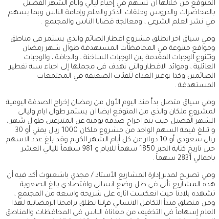
المتوقع من خلالها ان تسهم في إحياء ليالي وايام الشهر الفضيل
بالمحاضرات والدروس وحلقات الذكر والعلم وإمامة الناس وبما يسهم
في نشر العلم الشرعي ، ومعالجة قضايا الناس والمجتمع .
وفي سياق اخر انطلق مشروع افطار الصائم والذي يستمر في مناطق
ومواقع متنوعة في المحافظات المستهدفة طوال شهر رمضان
وتتنوع الوجبات المقدمة بين الوجبات الساخنة ، والجافة ، والوجبات
العائلية ، وموائد الافطار والتي تهدف في مجملها إلى احياء سنة تفطير
الصائمين وكذا توفير الغذاء للفئات الضعيفة في المجتمعات
المستهدفة .
وفي سياق متصل بدأ منذ اليوم الأول من رمضان إخراج الصدقة اليومية
لمشروع ملكان والذي من المتوقع ايضا ان يستمر طوال ايام وليالي
الشهر الفضيل حيث يتم اخراج صدقة يومية عن المتبرعين طوال شهر ،
و تبلغ قيمة السهم الواحد من مشروع ملكان 1000 ريال يمني أو 30
ريال سعودي أو 10 دولار عن كل أيام الشهر الكريم وقد بلغ عدد الاسهم
حتى تاريخ كتابة الخبر 1850 سهماً للايام و 981 سهماً لليالي العشر
باجمالي 2831 سهماً .
وفي تصريح لمدير إدارة المشاريع الأستاذ / مجدي باشعيوث أكد فيه أن
هذه المشاريع تأتي في ظل وضع انساني واقتصادي بالغ الصعوبة
تشهده بلادنا حيث انعكست اثاره على شريحة واسعة من المجتمع ،
ومن منطلق مبدأ التكافل الانساني فإننا نطلق برامجنا الرمضانية لهذا
العام إسهاماً في التخفيف من معاناة الناس في المحافظات والمناطق