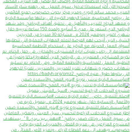
#مؤسسة_البادية تدشن توزيع #بذور_القمح_والأسمدة ضمن