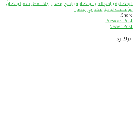
الرمضانية
برامج الخير الرمضانية
برامج رمضان
زكاة الفطر
سقيا رمضان
مؤسسة البادية
مشاريع رمضان
Share:
Previous Post
Newer Post
اترك رد