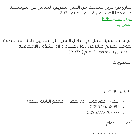
سارع في تنزيل نسختك من الدليل التعريفي الشامل عن المؤسسة
وبرامجها الصادر عن قسم الاعلام 2022
تنزيل الدليل PDF
اتصل بنا
مؤسسة يمنية تعمل في الداخل اليمني على مستوى كافة المحافظات
بموجب تصريح صادر عن ديوان عــــــــام وزارة الشؤون الاجتماعيــة
والعمــــل بالجمهورية رقــم ( 3533 )
العضويات
عناوين التواصل
اليمن - حضرموت - م/ القطن - مجمع البادية التنموي
009675458999
00967772204777
أوقــات الــدوام