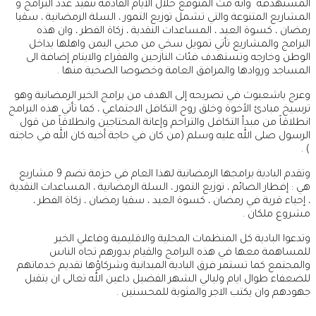
المستهدفة وانه مت المتوقع خلال الايام القادمة تنفيذ عدد البرامج و
المشاريع المتنوعة والتي تشمل توزيع التمور ، السلة الرمضانية ، سقيا
رمضان ، كسوة العيد ، المساعدات النقدية ، زكاة الفطر ، وان هذه
البرامج والمشاريع تأتي تمويل سخي من محبي اليمن واهلها بداخل
الوطن وخارجه وتستهدف فئات النازحين والفقراء والايتام إضافة الى
المساجد وروادها والمرافق العامة وخصوصا الصحية منها .
وعرج باشعيوث في تصريحه إلى الهدف من برامج الخير الرمضانية وهو
ترسيخ مبادئ الأخوة وخلق روح التكافل الاجتماعي ، كما تأتي هذه البرامج
انطلاقاً من مبدأ التكافل والتراحم وإعانة المحتاجين وانطلاقاً من قول
الرسول صلى الله عليه وسلم (من كان في حاجة أخيه كان الله في حاجته
) .
وتقدم البادية برامجها الرمضانية لهذا العام في حزمة تضم 9 مشاريع
هي : إفطار الصائم ، توزيع التمور ، السلة الرمضانية ، المساعدات النقدية
، إحياء قرية في رمضان ، كسوة العيد ، سقيا رمضان ، زكاة الفطر ،
مشروع ملكان .
وتدعوا البادية كل المنظمات المحلية والاقليمية وفاعلي الخير
للمساهمة معها في هذه البرامج والقيام بدورهم تجاه الناس
والمجتمع كما تستمر فرق البادية الميدانية وشركاؤها تقديم خدماتهم
للضعفاء طوال ايام وليالي الشهر الفضيل داعين الله تعالى ان يتقبل
جهودهم وان يكتب الاجر والمثوبة للمحسنين .