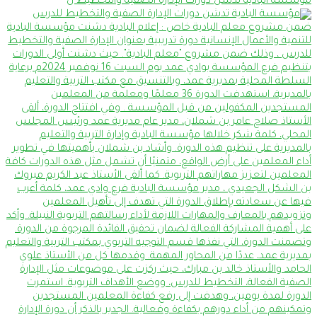
مؤسسة البادية تدشن دورات الإدارة الصفية والتخطيط ل