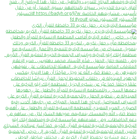
مؤسسة البادية ترعى حفل تكريم 33 حافظة للقرآن الكري