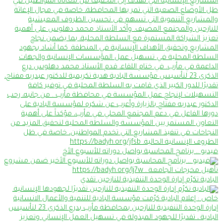
فيديو .. برنامج المحاسبة يواصل دوراته للأسبوع الأخ
البادية تكرّم إدارة الوحدة التنفيذية للنازحين تقدي