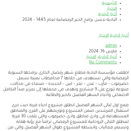
الرئيسية
الاخبار
أخبار البادية
البادية تدشن برامج الخير الرمضانية لعام 1445 – 2024
أخبار البادية
الاخبار
admin
مارس 16, 2024
أخبار البادية
,
الاخبار
No Comments
اطلقت مؤسسة البادية مطلع شهر رمضان الجاري برامجها السنوية
الرمضانية والتي تستهدف من خلالها 7 محافظات يمنية تشمل :
حضرموت – مأرب – عدن – تعز – ابين – الحديدة – صنعاء في مجالات
متنوعة تتوزع على 9 مشاريع وتهدف في مجملها إلى تعزيز مبدأ التكافل
الاجتماعي واحياء الشهر الفضيل بالخير والطاعة .
فمع اول ليالي الشهر الفضيل انطلق مشروع احياء قرية حيث جرى
استقبال المرشدين ضمن المشروع وتوزيعهم على القرى والمناطق
المستهدفة في وادي مناطق وادي حضرموت والتي بلغت 30 قرية
لتنطلق الليالي الروحانية للمشروع الرمضاني تزامناً مع رؤية هلاله
وتستمر فعاليات وانشطة المشروع طوال الشهر الفضيل والتي من