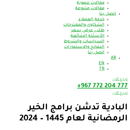
مقالات تنموية
مقالات متنوعة
اتصل بنا
خدمة العملاء
الشكاوى والمقترحات
طلب عرض سعر
الأسئلة الشائعة
السياسات والشروط
النماذج والاستمارات
اتصل بنا
AR
EN
TR
تبــرع الان
777 204 772 967+
تبــرع الان
البادية تدشن برامج الخير
الرمضانية لعام 1445 – 2024