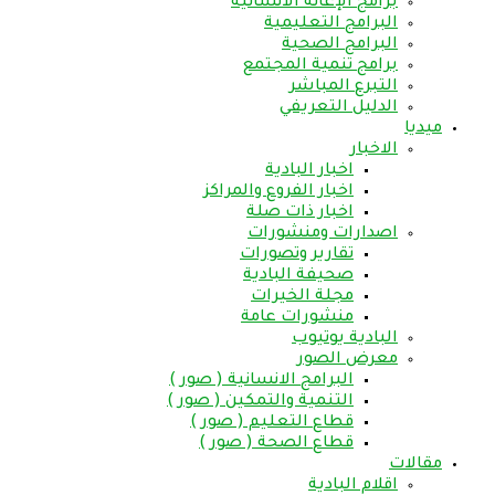
برامج الإغاثة الانسانية
البرامج التعليمية
البرامج الصحية
برامج تنمية المجتمع
التبرع المباشر
الدليل التعريفي
ميديا
الاخبار
اخبار البادية
اخبار الفروع والمراكز
اخبار ذات صلة
اصدارات ومنشورات
تقارير وتصورات
صحيفة البادية
مجلة الخيرات
منشورات عامة
البادية يوتيوب
معرض الصور
البرامج الانسانية ( صور )
التنمية والتمكين ( صور )
قطاع التعليم ( صور )
قطاع الصحة ( صور )
مقالات
اقلام البادية